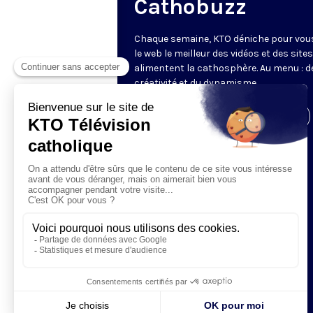
Cathobuzz
Chaque semaine, KTO déniche pour vou
le web le meilleur des vidéos et des sites
alimentent la cathosphère. Au menu : de
créativité et du dynamisme.
Visiter la page de l'émission