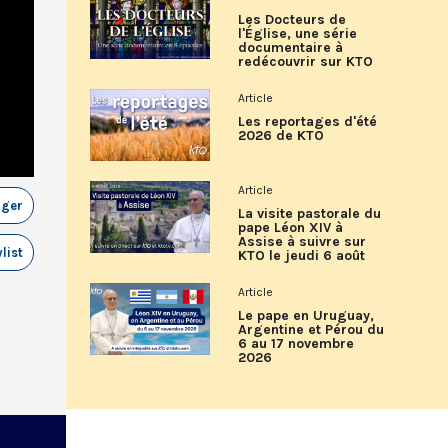
Les Docteurs de
l'Église, une série
documentaire à
redécouvrir sur KTO
Article
Les reportages d'été
2026 de KTO
Article
ager
La visite pastorale du
pape Léon XIV à
Assise à suivre sur
list
KTO le jeudi 6 août
Article
Le pape en Uruguay,
Argentine et Pérou du
6 au 17 novembre
2026