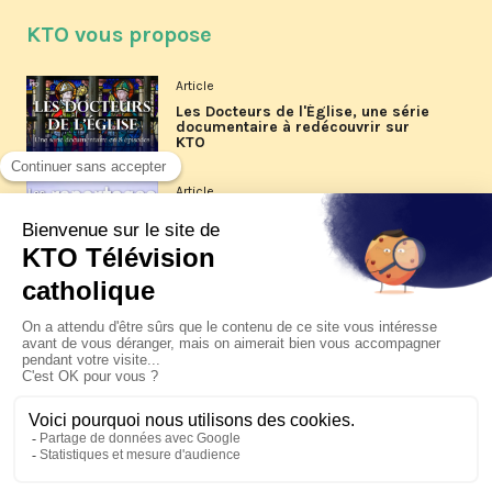
KTO vous propose
Article
Les Docteurs de l'Église, une série
documentaire à redécouvrir sur
KTO
Article
Les reportages d'été 2026 de KTO
Article
La visite pastorale du pape Léon
XIV à Assise à suivre sur KTO le
jeudi 6 août
Article
Le pape en Uruguay, Argentine et
Pérou du 6 au 17 novembre 2026