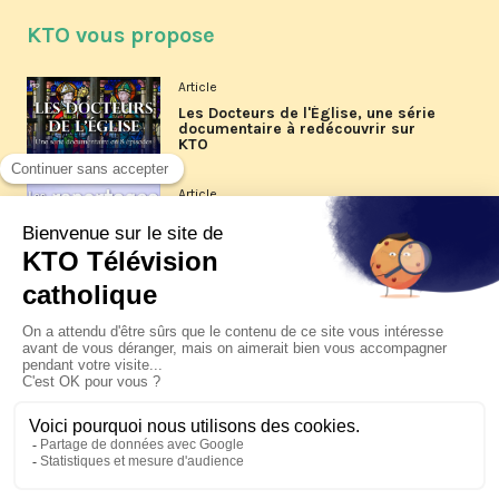
KTO vous propose
Article
Les Docteurs de l'Église, une série
documentaire à redécouvrir sur
KTO
Article
Les reportages d'été 2026 de KTO
Article
La visite pastorale du pape Léon
XIV à Assise à suivre sur KTO le
jeudi 6 août
Article
Le pape en Uruguay, Argentine et
Pérou du 6 au 17 novembre 2026