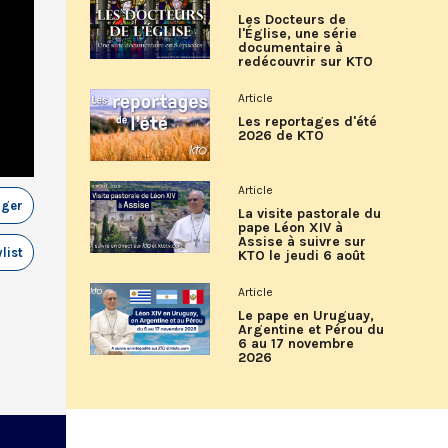
Les Docteurs de
l'Église, une série
documentaire à
redécouvrir sur KTO
Article
Les reportages d'été
2026 de KTO
Article
ager
La visite pastorale du
pape Léon XIV à
Assise à suivre sur
list
KTO le jeudi 6 août
Article
Le pape en Uruguay,
Argentine et Pérou du
6 au 17 novembre
2026