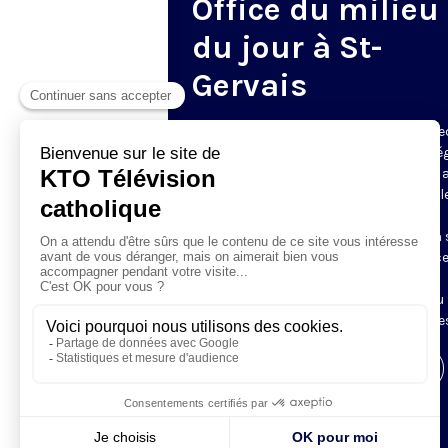
Office du milieu
du jour à St-
Gervais
Du mardi au samedi, KTO diffuse en dire
l’office du milieu du jour, en direct de l’é
Saint-Gervais-Saint-Protais (Paris 4e), 
les Fraternités Monastiques de Jérusal
L’Office du Milieu du Jour regroupe, en
particulier, «au milieu du jour» et en un 
office, les heures monastiques de Tierce
Sexte et None. Il permet à l’Église de
retrouver son Seigneur entre l’office du
matin (Laudes) et l’office du soir (Vêpres
Visiter la page de l'émission