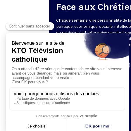
Face aux Chrétie
Chaque semaine, une personnalité de la
politique, économique, sociale, intellect
ou religieuse est interrogée pendant un
heure par les journalistes représentant
rédactions partenaires, offrant une vér
mise en perspective de l’actualité.
Visiter la page de l'émission