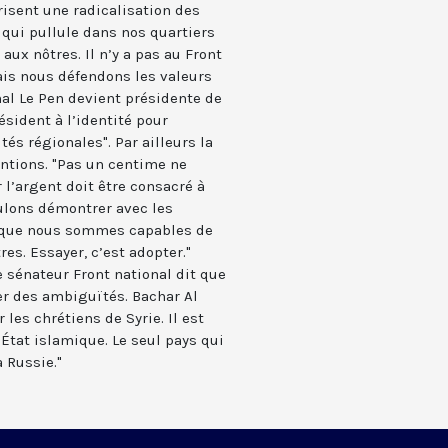
isent une radicalisation des
l qui pullule dans nos quartiers
aux nôtres. Il n’y a pas au Front
ais nous défendons les valeurs
al Le Pen devient présidente de
résident à l’identité pour
ités régionales". Par ailleurs la
ntions. "Pas un centime ne
 l’argent doit être consacré à
ulons démontrer avec les
r que nous sommes capables de
es. Essayer, c’est adopter."
e sénateur Front national dit que
er des ambiguïtés. Bachar Al
 les chrétiens de Syrie. Il est
’État islamique. Le seul pays qui
a Russie."