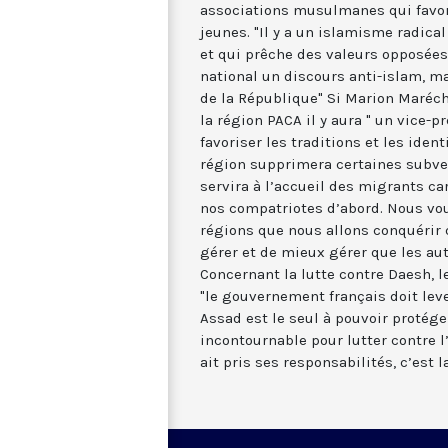
associations musulmanes qui favor
jeunes. "Il y a un islamisme radica
et qui prêche des valeurs opposées 
national un discours anti-islam, m
de la République" Si Marion Maréch
la région PACA il y aura " un vice-p
favoriser les traditions et les ident
région supprimera certaines subve
servira à l’accueil des migrants car
nos compatriotes d’abord. Nous vo
régions que nous allons conquéri
gérer et de mieux gérer que les autr
Concernant la lutte contre Daesh, l
"le gouvernement français doit lev
Assad est le seul à pouvoir protéger
incontournable pour lutter contre l
ait pris ses responsabilités, c’est l