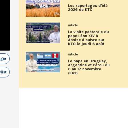
Les reportages d'été
2026 de KTO
Article
La visite pastorale du
pape Léon XIV à
Assise à suivre sur
KTO le jeudi 6 août
Article
ager
Le pape en Uruguay,
Argentine et Pérou du
6 au 17 novembre
list
2026