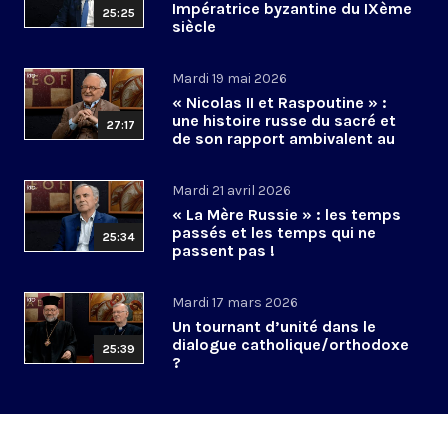
Impératrice byzantine du IXème
25:25
siècle
Mardi 19 mai 2026
« Nicolas II et Raspoutine » :
une histoire russe du sacré et
27:17
de son rapport ambivalent au
pouvoir ?
Mardi 21 avril 2026
« La Mère Russie » : les temps
passés et les temps qui ne
25:34
passent pas !
Mardi 17 mars 2026
Un tournant d’unité dans le
dialogue catholique/orthodoxe
25:39
?