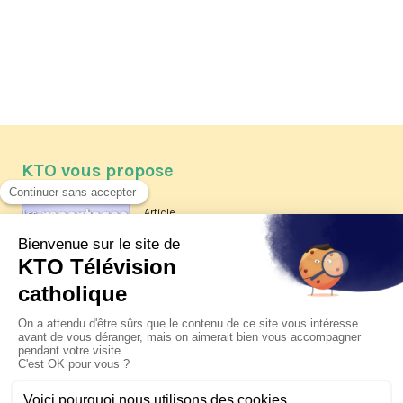
KTO vous propose
Article
Les reportages d'été 2026 de KTO
Article
La visite pastorale du pape Léon
XIV à Assise à suivre sur KTO le
jeudi 6 août
Article
Le pape en Uruguay, Argentine et