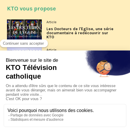
KTO vous propose
Article
Les Docteurs de l'Église, une série
documentaire à redécouvrir sur
KTO
Article
Les reportages d'été 2026 de KTO
Article
La visite pastorale du pape Léon
XIV à Assise à suivre sur KTO le
jeudi 6 août
Article
Le pape en Uruguay, Argentine et
Pérou du 6 au 17 novembre 2026