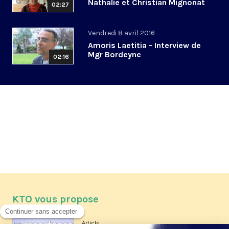
Nathalie et Christian Mignonat
02:27
Vendredi 8 avril 2016
Amoris Laetitia - Interview de
Mgr Bordeyne
02:16
KTO vous propose
Article