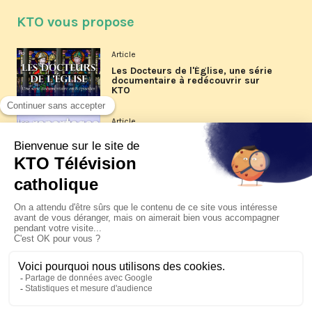
KTO vous propose
Article
Les Docteurs de l'Église, une série
documentaire à redécouvrir sur
KTO
Article
Les reportages d'été 2026 de KTO
Article
La visite pastorale du pape Léon
XIV à Assise à suivre sur KTO le
jeudi 6 août
Article
Le pape en Uruguay, Argentine et
Pérou du 6 au 17 novembre 2026