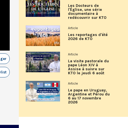
Les Docteurs de
l'Église, une série
documentaire à
redécouvrir sur KTO
Article
Les reportages d'été
2026 de KTO
Article
ager
La visite pastorale du
pape Léon XIV à
Assise à suivre sur
list
KTO le jeudi 6 août
Article
Le pape en Uruguay,
Argentine et Pérou du
6 au 17 novembre
2026