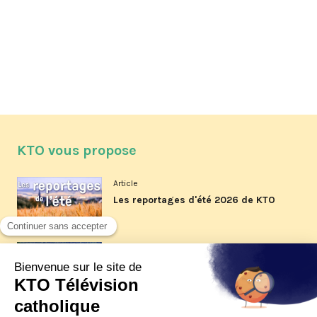
KTO vous propose
Article
Les reportages d'été 2026 de KTO
Article
La visite pastorale du pape Léon
XIV à Assise à suivre sur KTO le
jeudi 6 août
Article