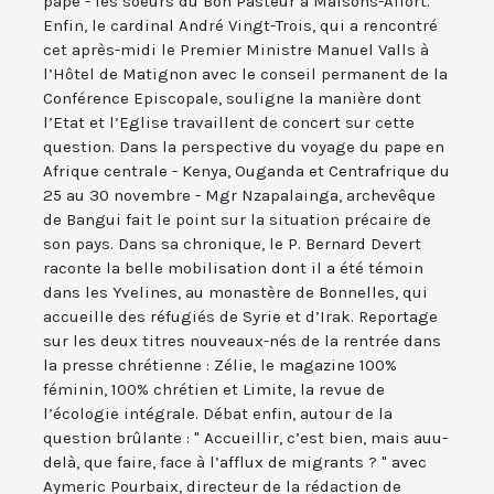
pape - les soeurs du Bon Pasteur à Maisons-Alfort.
Enfin, le cardinal André Vingt-Trois, qui a rencontré
cet après-midi le Premier Ministre Manuel Valls à
l’Hôtel de Matignon avec le conseil permanent de la
Conférence Episcopale, souligne la manière dont
l’Etat et l’Eglise travaillent de concert sur cette
question. Dans la perspective du voyage du pape en
Afrique centrale - Kenya, Ouganda et Centrafrique du
25 au 30 novembre - Mgr Nzapalainga, archevêque
de Bangui fait le point sur la situation précaire de
son pays. Dans sa chronique, le P. Bernard Devert
raconte la belle mobilisation dont il a été témoin
dans les Yvelines, au monastère de Bonnelles, qui
accueille des réfugiés de Syrie et d’Irak. Reportage
sur les deux titres nouveaux-nés de la rentrée dans
la presse chrétienne : Zélie, le magazine 100%
féminin, 100% chrétien et Limite, la revue de
l’écologie intégrale. Débat enfin, autour de la
question brûlante : " Accueillir, c’est bien, mais auu-
delà, que faire, face à l’afflux de migrants ? " avec
Aymeric Pourbaix, directeur de la rédaction de