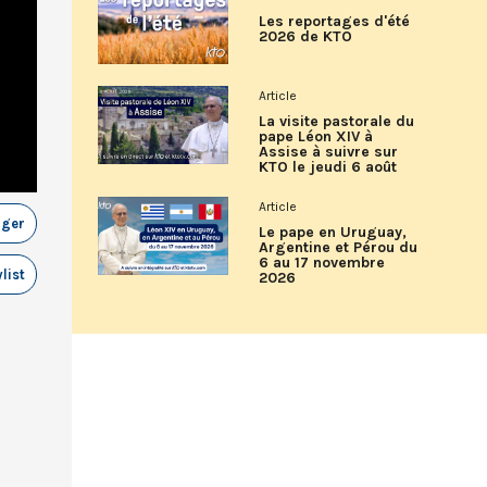
Les reportages d'été
2026 de KTO
Article
La visite pastorale du
pape Léon XIV à
Assise à suivre sur
KTO le jeudi 6 août
Article
ager
Le pape en Uruguay,
Argentine et Pérou du
6 au 17 novembre
list
2026