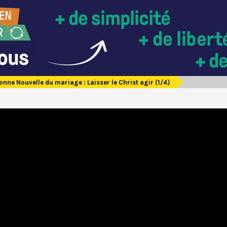
onne Nouvelle du mariage : Laisser le Christ agir (1/4)