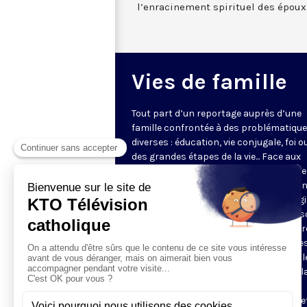
l’enracinement spirituel des époux
Vies de famille
Tout part d’un reportage auprès d’une
famille confrontée à des problématiqu
diverses : éducation, vie conjugale, foi o
des grandes étapes de la vie... Face aux
questions très concrètes, KTO propose
repères et conseils avec des intervena
d'expérience qui s’appuient sur l’Evangi
l’anthropologie chrétienne. Dans une s
en pleine évolution, jeunes couples, par
grands-parents y trouveront des piste
réflexion pour soutenir leur vie de famill
programmes de 5 minutes sont mis à l
disposition des paroisses et des
communautés, pour leurs sites internet