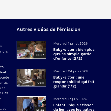
.
Autres vidéos de l'émission
Mercredi 1 juillet 2026
es
Baby-sitter : bien plus
u lors
qu’une simple garde
06:07
d’enfants (2/2)
nts
Mercredi 24 juin 2026
le et
Baby-sitter : une
ociété
responsabilité qui fait
ents,
06:11
grandir (1/2)
s de
e. Ces
a
Mercredi 17 juin 2026
Enfant unique : tisser
, ou
du lien avec les autres
05:58