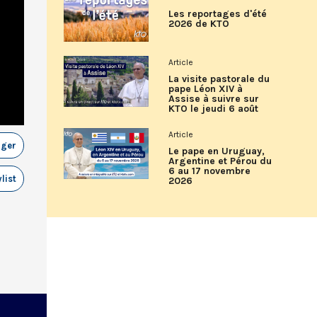
Les reportages d'été
2026 de KTO
Article
La visite pastorale du
pape Léon XIV à
Assise à suivre sur
KTO le jeudi 6 août
Article
ager
Le pape en Uruguay,
Argentine et Pérou du
6 au 17 novembre
list
2026