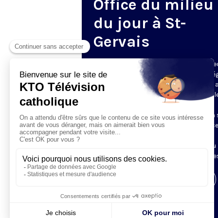
Office du milieu
du jour à St-
Gervais
Du mardi au samedi, KTO diffuse en dire
l’office du milieu du jour, en direct de l’é
Saint-Gervais-Saint-Protais (Paris 4e), 
les Fraternités Monastiques de Jérusal
L’Office du Milieu du Jour regroupe, en
particulier, «au milieu du jour» et en un 
office, les heures monastiques de Tierce
Sexte et None. Il permet à l’Église de
retrouver son Seigneur entre l’office du
matin (Laudes) et l’office du soir (Vêpres
Visiter la page de l'émission