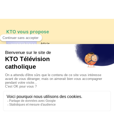
KTO vous propose
Article
Les reportages d'été 2026 de KTO
Article
La visite pastorale du pape Léon
XIV à Assise à suivre sur KTO le
jeudi 6 août
Article
Le pape en Uruguay, Argentine et
Pérou du 6 au 17 novembre 2026