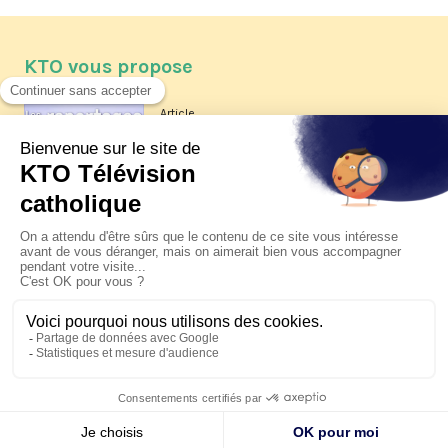
KTO vous propose
Article
Les reportages d'été 2026 de KTO
Article
La visite pastorale du pape Léon
XIV à Assise à suivre sur KTO le
jeudi 6 août
Article
Le pape en Uruguay, Argentine et
Pérou du 6 au 17 novembre 2026
© KTO 2026 —
Contact
—
Mentions légales