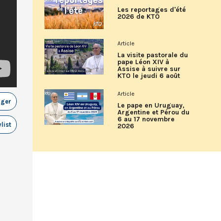
Les reportages d'été
2026 de KTO
Article
La visite pastorale du
pape Léon XIV à
Assise à suivre sur
KTO le jeudi 6 août
Article
ager
Le pape en Uruguay,
Argentine et Pérou du
6 au 17 novembre
list
2026