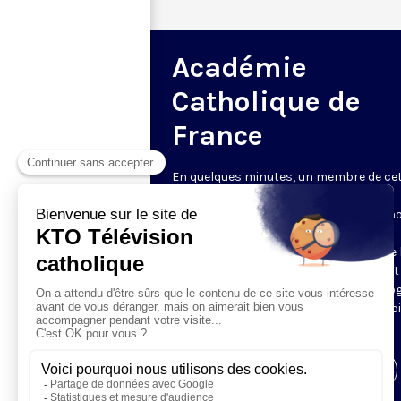
Académie
Catholique de
France
En quelques minutes, un membre de ce
Académie - fondée en 2009 « pour le
rayonnement du savoir et de la foi » - n
parle de son sujet de prédilection, qu'il
s'agisse de médecine ou de sciences de l
et de l'univers, de sciences humaines et
sociales ou de philosophie et de théolog
des arts et des lettres ou encore de droi
de sciences économiques.
Visiter la page de l'émission