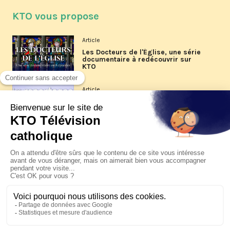
KTO vous propose
Article
Les Docteurs de l'Église, une série
documentaire à redécouvrir sur
KTO
Article
Les reportages d'été 2026 de KTO
Article
La visite pastorale du pape Léon
XIV à Assise à suivre sur KTO le
jeudi 6 août
Article
Le pape en Uruguay, Argentine et
Pérou du 6 au 17 novembre 2026