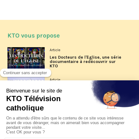
KTO vous propose
Article
Les Docteurs de l'Église, une série
documentaire à redécouvrir sur
KTO
Article
Les reportages d'été 2026 de KTO
Article
La visite pastorale du pape Léon
XIV à Assise à suivre sur KTO le
jeudi 6 août
Article