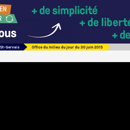
 St-Gervais
Office du milieu du jour du 30 juin 2015