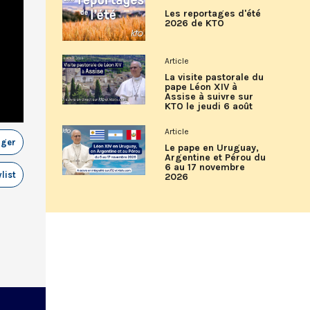
Les reportages d'été
2026 de KTO
Article
La visite pastorale du
pape Léon XIV à
Assise à suivre sur
KTO le jeudi 6 août
Article
ager
Le pape en Uruguay,
Argentine et Pérou du
6 au 17 novembre
list
2026