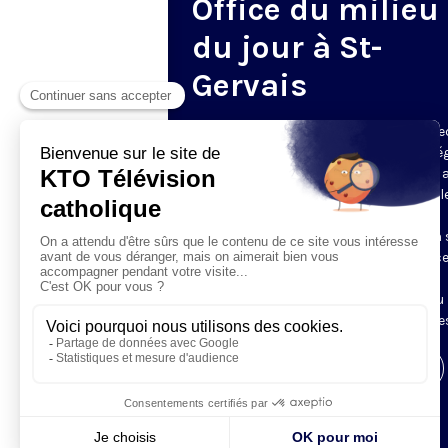
Office du milieu
du jour à St-
Gervais
Du mardi au samedi, KTO diffuse en dire
l’office du milieu du jour, en direct de l’é
Saint-Gervais-Saint-Protais (Paris 4e), 
les Fraternités Monastiques de Jérusal
L’Office du Milieu du Jour regroupe, en
particulier, «au milieu du jour» et en un 
office, les heures monastiques de Tierce
Sexte et None. Il permet à l’Église de
retrouver son Seigneur entre l’office du
matin (Laudes) et l’office du soir (Vêpres
Visiter la page de l'émission