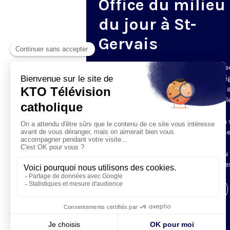
Office du milieu
du jour à St-
Gervais
Du mardi au samedi, KTO diffuse en dire
l’office du milieu du jour, en direct de l’é
Saint-Gervais-Saint-Protais (Paris 4e), 
les Fraternités Monastiques de Jérusal
L’Office du Milieu du Jour regroupe, en
particulier, «au milieu du jour» et en un 
office, les heures monastiques de Tierce
Sexte et None. Il permet à l’Église de
retrouver son Seigneur entre l’office du
matin (Laudes) et l’office du soir (Vêpres
Visiter la page de l'émission