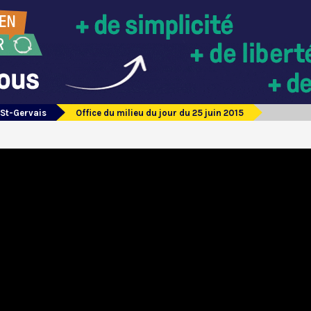
 St-Gervais
Office du milieu du jour du 25 juin 2015