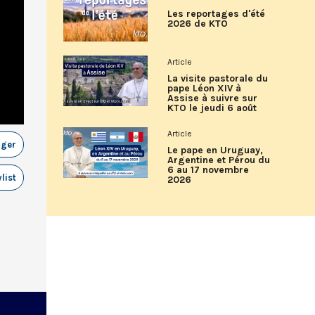
Les reportages d'été
2026 de KTO
Article
La visite pastorale du
pape Léon XIV à
Assise à suivre sur
KTO le jeudi 6 août
Article
ager
Le pape en Uruguay,
Argentine et Pérou du
6 au 17 novembre
list
2026