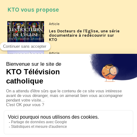
KTO vous propose
Article
Les Docteurs de l'Église, une série
documentaire à redécouvrir sur
KTO
Article
Les reportages d'été 2026 de KTO
Article
La visite pastorale du pape Léon
XIV à Assise à suivre sur KTO le
jeudi 6 août
Article
Le pape en Uruguay, Argentine et
Pérou du 6 au 17 novembre 2026