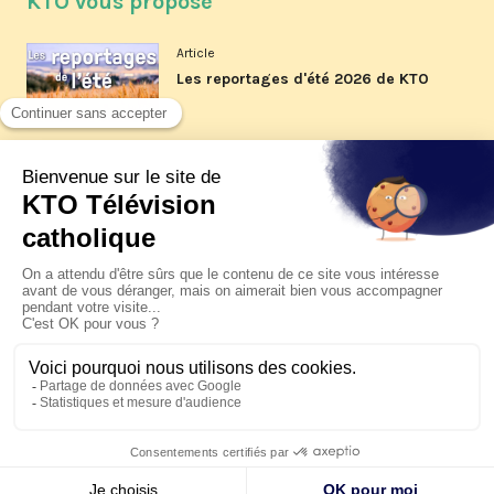
KTO vous propose
Article
Les reportages d'été 2026 de KTO
Article
La visite pastorale du pape Léon
XIV à Assise à suivre sur KTO le
jeudi 6 août
Article
Le pape en Uruguay, Argentine et
Pérou du 6 au 17 novembre 2026
© KTO 2026 —
Contact
—
Mentions légales