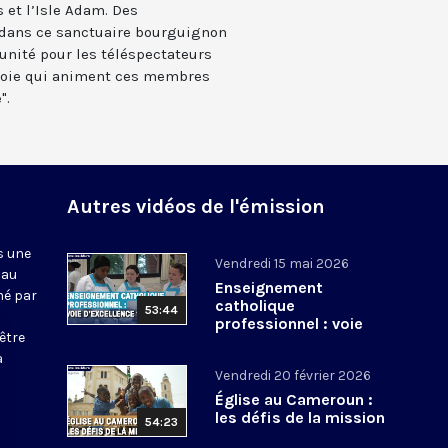
 et l’Isle Adam. Des
 dans ce sanctuaire bourguignon
unité pour les téléspectateurs
a joie qui animent ces membres
".
Autres vidéos de l'émission
s une
Vendredi 15 mai 2026
 au
Enseignement
mé par
catholique
53:44
professionnel : voie
être
d’excellence ?
a
Vendredi 20 février 2026
Église au Cameroun :
les défis de la mission
54:23