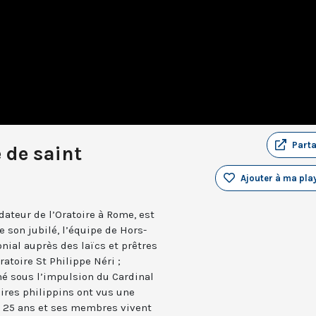
Part
e de saint
Ajouter à ma play
ndateur de l’Oratoire à Rome, est
de son jubilé, l’équipe de Hors-
nial auprès des laïcs et prêtres
toire St Philippe Néri ;
 né sous l’impulsion du Cardinal
oires philippins ont vus une
y a 25 ans et ses membres vivent