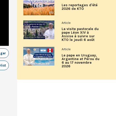
Les reportages d'été
2026 de KTO
Article
La visite pastorale du
pape Léon XIV à
Assise à suivre sur
KTO le jeudi 6 août
Article
ager
Le pape en Uruguay,
Argentine et Pérou du
6 au 17 novembre
list
2026