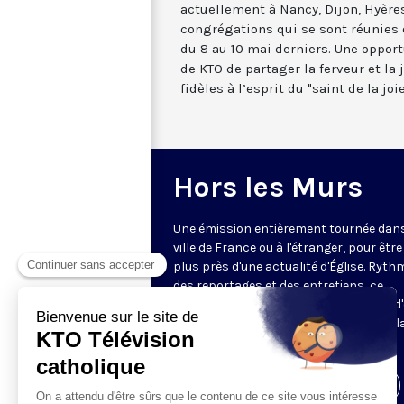
actuellement à Nancy, Dijon, Hyères
congrégations qui se sont réunies
du 8 au 10 mai derniers. Une opport
de KTO de partager la ferveur et l
fidèles à l’esprit du "saint de la joie
Hors les Murs
Une émission entièrement tournée dan
ville de France ou à l'étranger, pour être
plus près d'une actualité d'Église. Ryth
des reportages et des entretiens, ce
magazine de 52 minutes vous permet d'
au cœur d'un événement et d’en saisir l
portée.
Visiter la page de l'émission