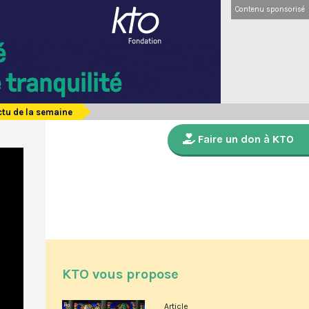
Contenu sponsorisé
actu de la semaine
Faire un don à KTO
KTO vous propose
Article