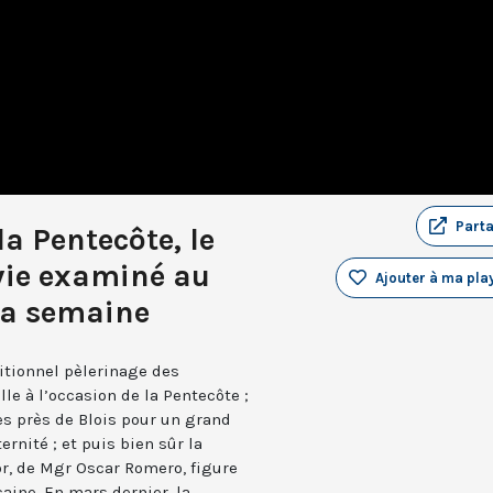
Part
a Pentecôte, le
 vie examiné au
Ajouter à ma play
 la semaine
ditionnel pèlerinage des
le à l’occasion de la Pentecôte ;
 près de Blois pour un grand
rnité ; et puis bien sûr la
or, de Mgr Oscar Romero, figure
caine. En mars dernier, la