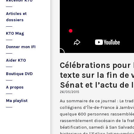
Recevoir KTO
Articles et
dossiers
KTO Mag
Donner mon IFI
Aider KTO
Célébrations pour l
texte sur la fin de
Boutique DVD
Sénat et l’actu de
A propos
26/05/2015
Au sommaire de ce journal : Le tra
Ma playlist
collégiens d’Île-de-France à Jambvil
quelque 600 personnes rassemblées
rassemblement diocésain de la frate
béatification, samedi à San Salvad
historique de l’Eglise latino-améri