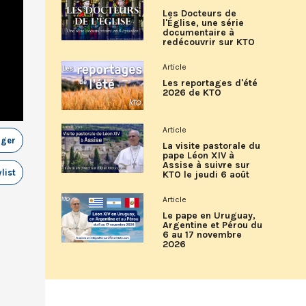
Les Docteurs de
l'Église, une série
documentaire à
redécouvrir sur KTO
Article
Les reportages d'été
2026 de KTO
Article
ager
La visite pastorale du
pape Léon XIV à
Assise à suivre sur
list
KTO le jeudi 6 août
Article
Le pape en Uruguay,
Argentine et Pérou du
6 au 17 novembre
2026