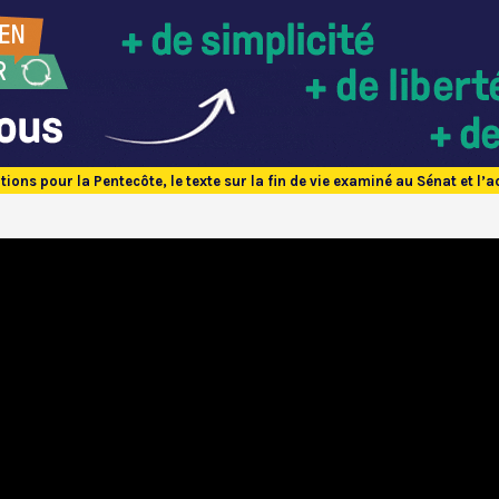
tions pour la Pentecôte, le texte sur la fin de vie examiné au Sénat et l’