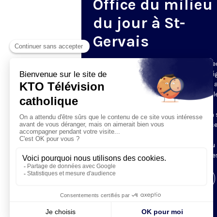
Office du milieu
du jour à St-
Gervais
Du mardi au samedi, KTO diffuse en dire
l’office du milieu du jour, en direct de l’é
Saint-Gervais-Saint-Protais (Paris 4e), 
les Fraternités Monastiques de Jérusal
L’Office du Milieu du Jour regroupe, en
particulier, «au milieu du jour» et en un 
office, les heures monastiques de Tierce
Sexte et None. Il permet à l’Église de
retrouver son Seigneur entre l’office du
matin (Laudes) et l’office du soir (Vêpres
Visiter la page de l'émission