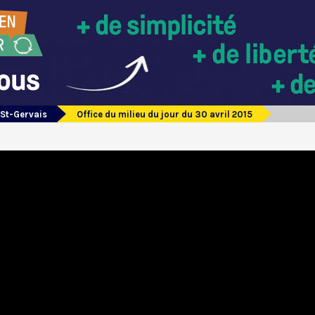
 St-Gervais
Office du milieu du jour du 30 avril 2015