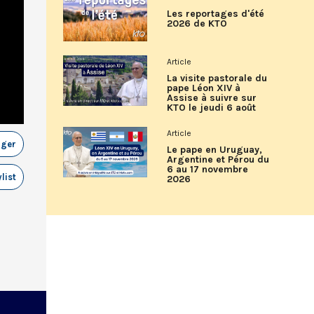
Les reportages d'été
2026 de KTO
Article
La visite pastorale du
pape Léon XIV à
Assise à suivre sur
KTO le jeudi 6 août
Article
ager
Le pape en Uruguay,
Argentine et Pérou du
6 au 17 novembre
list
2026