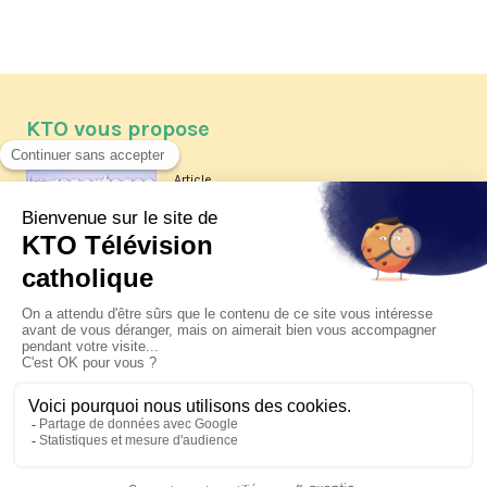
KTO vous propose
Article
Les reportages d'été 2026 de KTO
Article
La visite pastorale du pape Léon
XIV à Assise à suivre sur KTO le
jeudi 6 août
Article
Le pape en Uruguay, Argentine et
Pérou du 6 au 17 novembre 2026