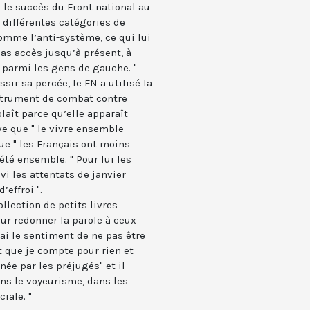
 le succès du Front national au
e différentes catégories de
omme l’anti-système, ce qui lui
pas accès jusqu’à présent, à
 parmi les gens de gauche. "
sir sa percée, le FN a utilisé la
instrument de combat contre
plaît parce qu’elle apparaît
ve que " le vivre ensemble
que " les Français ont moins
été ensemble. " Pour lui les
i les attentats de janvier
effroi ".
llection de petits livres
pour redonner la parole à ceux
 j’ai le sentiment de ne pas être
st que je compte pour rien et
née par les préjugés" et il
ns le voyeurisme, dans les
iale. "