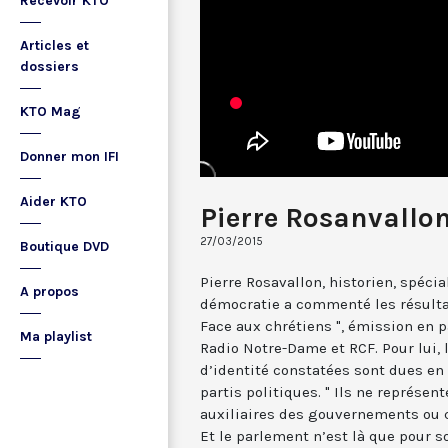
Recevoir KTO
Articles et
dossiers
KTO Mag
Donner mon IFI
Aider KTO
Pierre Rosanvallo
27/03/2015
Boutique DVD
Pierre Rosavallon, historien, spécia
A propos
démocratie a commenté les résulta
Face aux chrétiens ", émission en p
Ma playlist
Radio Notre-Dame et RCF. Pour lui, 
d’identité constatées sont dues en
partis politiques. " Ils ne représent
auxiliaires des gouvernements ou c
Et le parlement n’est là que pour s