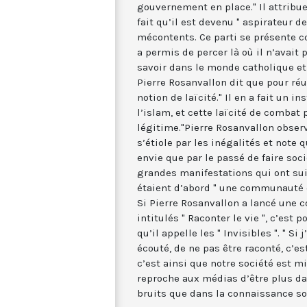
gouvernement en place." Il attribue
fait qu’il est devenu " aspirateur d
mécontents. Ce parti se présente c
a permis de percer là où il n’avait 
savoir dans le monde catholique et
Pierre Rosanvallon dit que pour réus
notion de laïcité." Il en a fait un 
l’islam, et cette laïcité de combat 
légitime."Pierre Rosanvallon obser
s’étiole par les inégalités et note 
envie que par le passé de faire soci
grandes manifestations qui ont suiv
étaient d’abord " une communauté d’
Si Pierre Rosanvallon a lancé une co
intitulés " Raconter le vie ", c’est 
qu’il appelle les " Invisibles ". " Si
écouté, de ne pas être raconté, c’e
c’est ainsi que notre société est mi
reproche aux médias d’être plus da
bruits que dans la connaissance soc