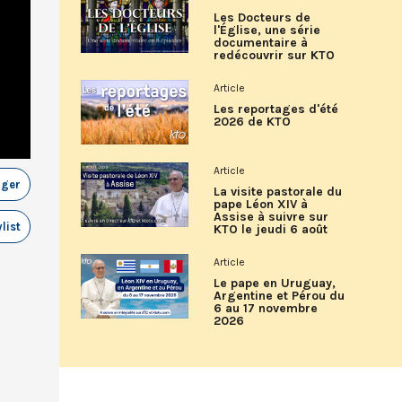
Les Docteurs de
l'Église, une série
documentaire à
redécouvrir sur KTO
Article
Les reportages d'été
2026 de KTO
Article
ager
La visite pastorale du
pape Léon XIV à
Assise à suivre sur
list
KTO le jeudi 6 août
Article
Le pape en Uruguay,
Argentine et Pérou du
6 au 17 novembre
2026