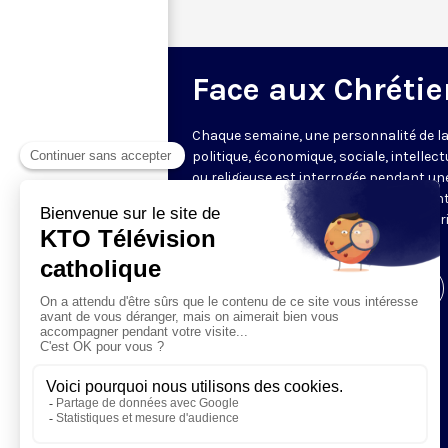
Face aux Chrétie
Chaque semaine, une personnalité de la
politique, économique, sociale, intellect
ou religieuse est interrogée pendant un
heure par les journalistes représentant
rédactions partenaires, offrant une vér
mise en perspective de l’actualité.
Visiter la page de l'émission