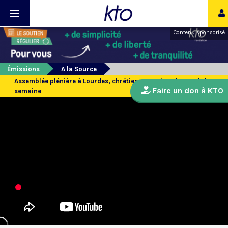
Contenu sponsorisé
Émissions
A la Source
Assemblée plénière à Lourdes, chrétiens en Inde et l’actu de la
Faire un don à KTO
semaine