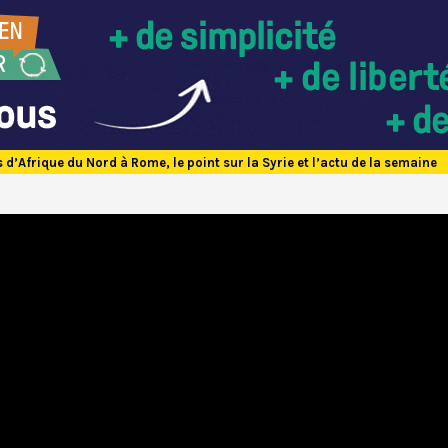
 d’Afrique du Nord à Rome, le point sur la Syrie et l’actu de la semaine