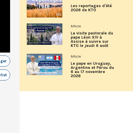
Les reportages d'été
2026 de KTO
Article
La visite pastorale du
pape Léon XIV à
Assise à suivre sur
KTO le jeudi 6 août
Article
ager
Le pape en Uruguay,
Argentine et Pérou du
6 au 17 novembre
list
2026