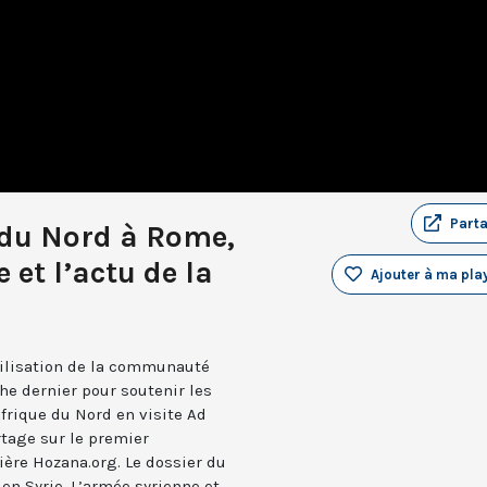
Part
 du Nord à Rome,
e et l’actu de la
Ajouter à ma play
bilisation de la communauté
e dernier pour soutenir les
Afrique du Nord en visite Ad
rtage sur le premier
ière Hozana.org. Le dossier du
 en Syrie. L’armée syrienne et