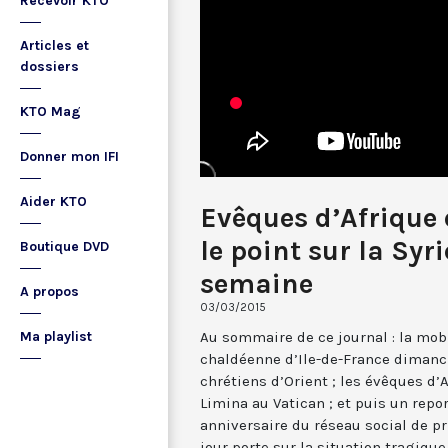
Recevoir KTO
Articles et
dossiers
KTO Mag
Donner mon IFI
Aider KTO
Evêques d’Afrique
le point sur la Syri
Boutique DVD
semaine
A propos
03/03/2015
Au sommaire de ce journal : la mo
Ma playlist
chaldéenne d’Ile-de-France dimanch
chrétiens d’Orient ; les évêques d’
Limina au Vatican ; et puis un repo
anniversaire du réseau social de pr
jour porte sur la situation tragique