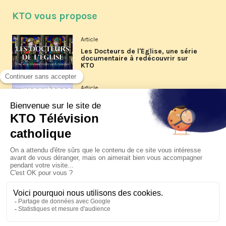
KTO vous propose
Article
Les Docteurs de l'Église, une série
documentaire à redécouvrir sur
KTO
Article
Les reportages d'été 2026 de KTO
Article
La visite pastorale du pape Léon
XIV à Assise à suivre sur KTO le
jeudi 6 août
Article
Le pape en Uruguay, Argentine et
Pérou du 6 au 17 novembre 2026