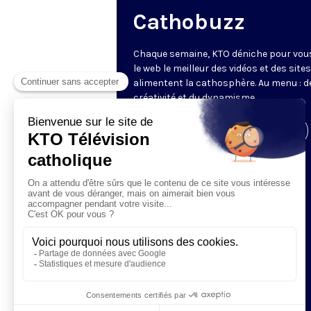
Cathobuzz
Chaque semaine, KTO déniche pour vou
le web le meilleur des vidéos et des sites
alimentent la cathosphère. Au menu : de
créativité et du dynamisme.
Visiter la page de l'émission