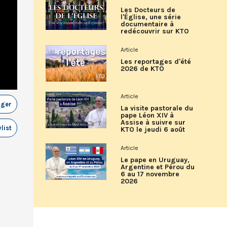
Les Docteurs de
l'Église, une série
documentaire à
redécouvrir sur KTO
Article
Les reportages d'été
2026 de KTO
Article
ager
La visite pastorale du
pape Léon XIV à
Assise à suivre sur
list
KTO le jeudi 6 août
Article
Le pape en Uruguay,
Argentine et Pérou du
6 au 17 novembre
2026