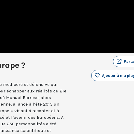
Part
urope ?
Ajouter à ma play
e médiocre et défensive qui
our échapper aux réalités du 21e
osé Manuel Barroso, alors
nne, a lancé à l’été 2013 un
rope » visant à raconter et à
sé et l’avenir des Européens. A
que 250 personnalités a été
naissance scientifique et