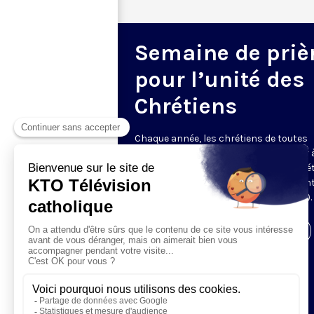
Semaine de priè
pour l’unité des
Chrétiens
Chaque année, les chrétiens de toutes
confessions sont appelés à participer à
S
emaine
de prière
pour l’
U
nité des chré
du 18 au 25 janvier (entre la fête de sain
Pierre et celle de la conversion de Paul
)
.
Visiter la page de l'émission