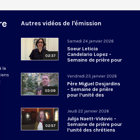
re
Autres vidéos de l'émission
Samedi 24 janvier 2026
Soeur Leticia
Candelario Lopez -
02:37
Semaine de prière pour
l’unité des chrétiens
 la
2026
tiens
Vendredi 23 janvier 2026
t
Père Miguel Desjardins
- Semaine de prière
03:09
pour l’unité des
chrétiens 2026
Jeudi 22 janvier 2026
Julija Naett-Vidovic -
Semaine de prière pour
02:57
l’unité des chrétiens
2026