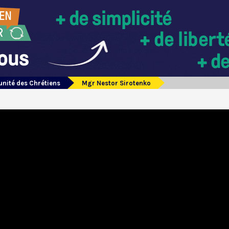
unité des Chrétiens
Mgr Nestor Sirotenko