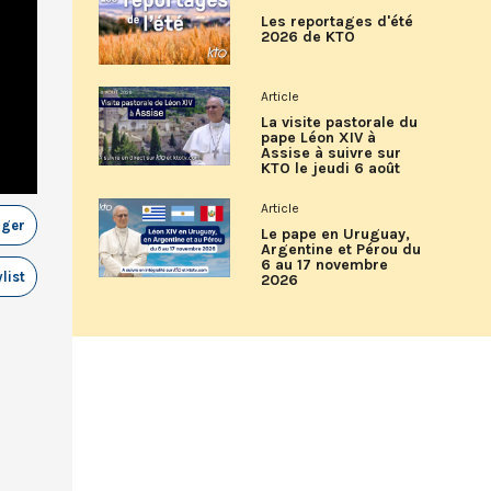
Les reportages d'été
2026 de KTO
Article
La visite pastorale du
pape Léon XIV à
Assise à suivre sur
KTO le jeudi 6 août
Article
ager
Le pape en Uruguay,
Argentine et Pérou du
6 au 17 novembre
list
2026