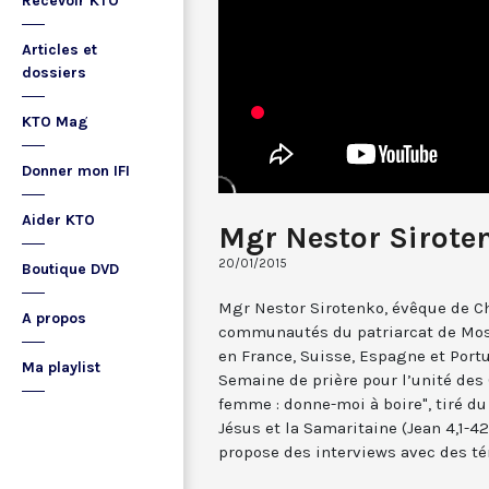
Recevoir KTO
Articles et
dossiers
KTO Mag
Donner mon IFI
Aider KTO
Mgr Nestor Sirote
20/01/2015
Boutique DVD
Mgr Nestor Sirotenko, évêque de C
A propos
communautés du patriarcat de Mosc
en France, Suisse, Espagne et Portu
Ma playlist
Semaine de prière pour l’unité des 
femme : donne-moi à boire", tiré du
Jésus et la Samaritaine (Jean 4,1-42
propose des interviews avec des té