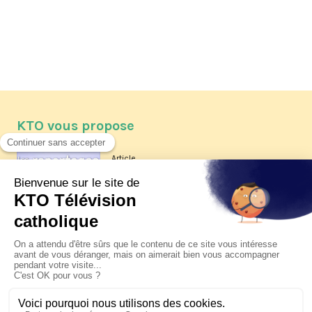
KTO vous propose
Article
Les reportages d'été 2026 de KTO
Article
La visite pastorale du pape Léon
XIV à Assise à suivre sur KTO le
jeudi 6 août
Article
Le pape en Uruguay, Argentine et