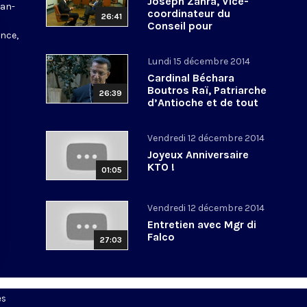
Joseph Zahra, Vice-
ean-
coordinateur du
26:41
Conseil pour
nce,
l’Economie au Vatican
Lundi 15 décembre 2014
Cardinal Béchara
Boutros Raï, Patriarche
26:39
d’Antioche et de tout
l’Orient pour les
Maronites
Vendredi 12 décembre 2014
Joyeux Anniversaire
KTO !
01:05
Vendredi 12 décembre 2014
Entretien avec Mgr di
Falco
27:03
es