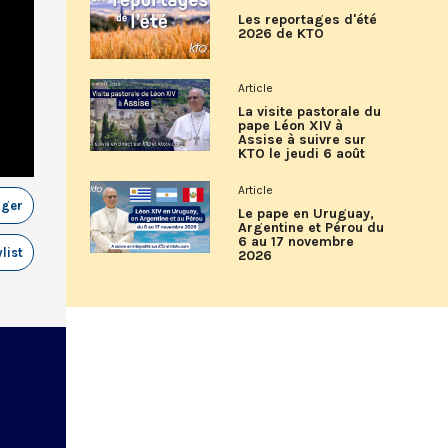
Les reportages d'été
2026 de KTO
Article
La visite pastorale du
pape Léon XIV à
Assise à suivre sur
KTO le jeudi 6 août
Article
ager
Le pape en Uruguay,
Argentine et Pérou du
6 au 17 novembre
list
2026