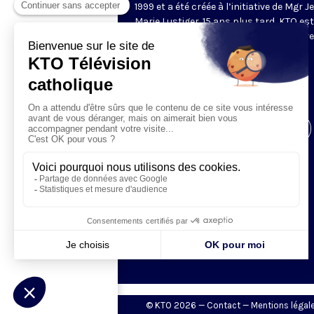
1999 et a été créée à l’initiative de Mgr J
Marie Lustiger. 15 ans plus tard, KTO est
devenu un média francophone de référe
diffusée dans plusieurs dizaines de
pays dans le monde. Pour fêter cet
anniversaire, la chaîne a déployé une
programmation spéciale.
Visiter la page de l'émission
© KTO 2026 —
Contact
—
Mentions légal