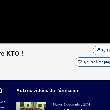
Part
e KTO !
Ajouter à ma play
O
Autres vidéos de l'émission
ue a
Mardi 16 décembre 2014
bre