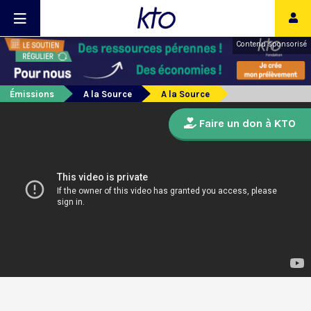
Contenu sponsorisé
Émissions
A la Source
A la Source
Faire un don à KTO