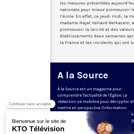
les mesures présentées aujourd’hui
nationale pour mieux promouvoir le
l’école. En effet, ce jeudi midi, la 
madame Najat Vallaud-Belkacem, a
promouvoir la laïcité et des valeur
établissements deux semaines aprè
la France et les incidents qui ont s
A la Source
À la Source est un magazine pour
comprendre l'actualité de l'Église. La
rédaction se mobilise pour décrypter et
mettre en perspective l'information
religieuse de la semaine. Au programme 
reportages, revue de presse, décryptag
d'experts, analyses des directeurs de
rédaction de la presse chrétienne, ainsi