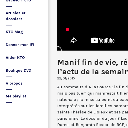
Recevoir KTO
Articles et
dossiers
KTO Mag
Donner mon IFI
Aider KTO
Manif fin de vie, r
l’actu de la semai
Boutique DVD
22/01/2015
A propos
Au sommaire d’A la Source : la fin d
mais pas tuer" qui manifestait hie
Ma playlist
nationale ; la mise au point du pa
interprétés sur les familles nombre
sainte Thérèse de Lisieux et ses p
parisienne. Le dossier du jour ? Lo
Dame, et Benjamin Rosier, de RCF, 