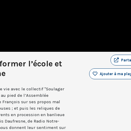
Part
éformer l’école et
ne
Ajouter à ma play
e vie avec le collectif "Soulager
r au pied de l’Assemblée
pe François sur ses propos mal
uses ; et puis les reliques de
arents en procession en banlieue
uis Daufresne, de Radio Notre-
nous donnent leur sentiment sur