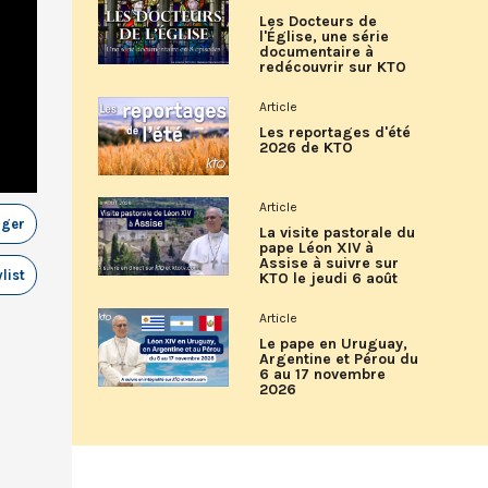
Les Docteurs de
l'Église, une série
documentaire à
redécouvrir sur KTO
Article
Les reportages d'été
2026 de KTO
Article
ager
La visite pastorale du
pape Léon XIV à
Assise à suivre sur
list
KTO le jeudi 6 août
Article
Le pape en Uruguay,
Argentine et Pérou du
6 au 17 novembre
2026