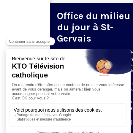
Office du milieu
du jour à St-
Gervais
Du mardi au samedi, KTO diffuse en dire
l’office du milieu du jour, en direct de l’é
Saint-Gervais-Saint-Protais (Paris 4e), 
les Fraternités Monastiques de Jérusal
L’Office du Milieu du Jour regroupe, en
particulier, «au milieu du jour» et en un 
office, les heures monastiques de Tierce
Sexte et None. Il permet à l’Église de
retrouver son Seigneur entre l’office du
matin (Laudes) et l’office du soir (Vêpres
Visiter la page de l'émission