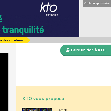
Contenu sponsorisé
té des chrétiens
Faire un don à KTO
KTO vous propose
Article