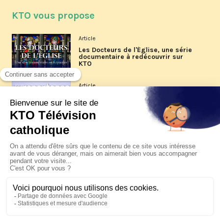
KTO vous propose
Article
Les Docteurs de l'Église, une série
documentaire à redécouvrir sur
KTO
Article
Les reportages d'été 2026 de KTO
Article
La visite pastorale du pape Léon
XIV à Assise à suivre sur KTO le
jeudi 6 août
Article
Le pape en Uruguay, Argentine et
Pérou du 6 au 17 novembre 2026