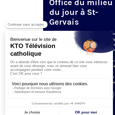
Office du milieu
du jour à St-
Gervais
Du mardi au samedi, KTO diffuse en dire
l’office du milieu du jour, en direct de l’é
Saint-Gervais-Saint-Protais (Paris 4e), 
les Fraternités Monastiques de Jérusal
L’Office du Milieu du Jour regroupe, en
particulier, «au milieu du jour» et en un 
office, les heures monastiques de Tierce
Sexte et None. Il permet à l’Église de
retrouver son Seigneur entre l’office du
matin (Laudes) et l’office du soir (Vêpres
Visiter la page de l'émission