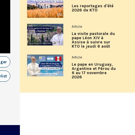
Les reportages d'été
2026 de KTO
Article
La visite pastorale du
pape Léon XIV à
Assise à suivre sur
KTO le jeudi 6 août
Article
ager
Le pape en Uruguay,
Argentine et Pérou du
6 au 17 novembre
list
2026