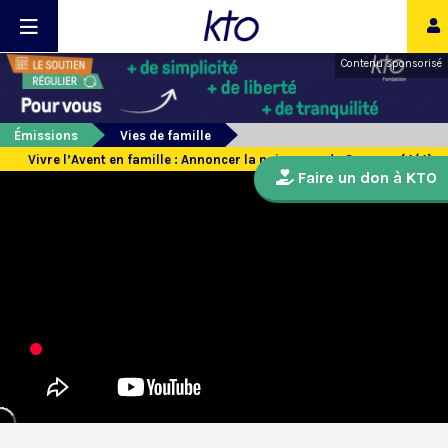
Contenu sponsorisé
Émissions
Vies de famille
Vivre l’Avent en famille : Annoncer la naissance du Sauveur (4/4)
Faire un don à KTO