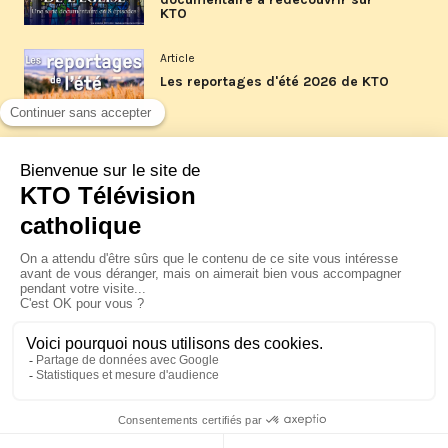
KTO
Article
Les reportages d'été 2026 de KTO
Article
La visite pastorale du pape Léon
XIV à Assise à suivre sur KTO le
jeudi 6 août
Article
Le pape en Uruguay, Argentine et
Pérou du 6 au 17 novembre 2026
© KTO 2026 —
Contact
—
Mentions légales