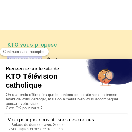
KTO vous propose
Article
Les reportages d'été 2026 de KTO
Article
La visite pastorale du pape Léon
XIV à Assise à suivre sur KTO le
jeudi 6 août
Article
Le pape en Uruguay, Argentine et
Pérou du 6 au 17 novembre 2026