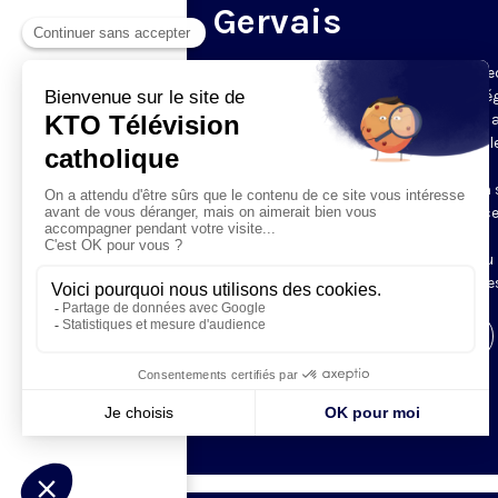
Gervais
Du mardi au samedi, KTO diffuse en dire
l’office du milieu du jour, en direct de l’é
Saint-Gervais-Saint-Protais (Paris 4e), 
les Fraternités Monastiques de Jérusal
L’Office du Milieu du Jour regroupe, en
particulier, «au milieu du jour» et en un 
office, les heures monastiques de Tierce
Sexte et None. Il permet à l’Église de
retrouver son Seigneur entre l’office du
matin (Laudes) et l’office du soir (Vêpres
Visiter la page de l'émission