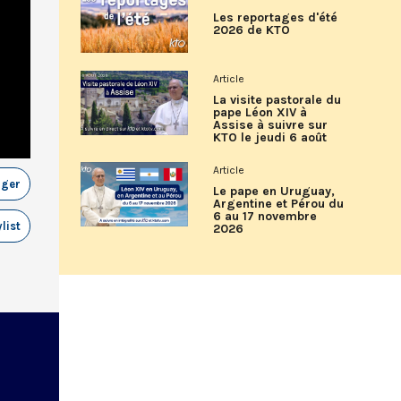
Les reportages d'été
2026 de KTO
Article
La visite pastorale du
pape Léon XIV à
Assise à suivre sur
KTO le jeudi 6 août
Article
ager
Le pape en Uruguay,
Argentine et Pérou du
6 au 17 novembre
list
2026