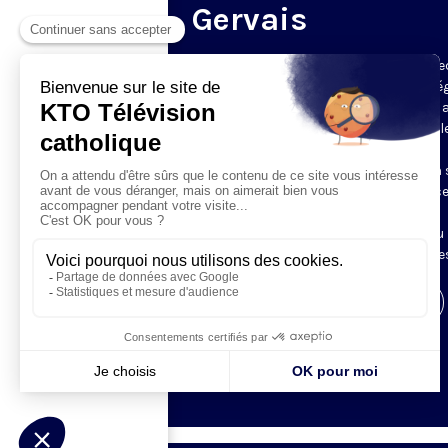
Gervais
Du mardi au samedi, KTO diffuse en dire
l’office du milieu du jour, en direct de l’é
Saint-Gervais-Saint-Protais (Paris 4e), 
les Fraternités Monastiques de Jérusal
L’Office du Milieu du Jour regroupe, en
particulier, «au milieu du jour» et en un 
office, les heures monastiques de Tierce
Sexte et None. Il permet à l’Église de
retrouver son Seigneur entre l’office du
matin (Laudes) et l’office du soir (Vêpres
Visiter la page de l'émission