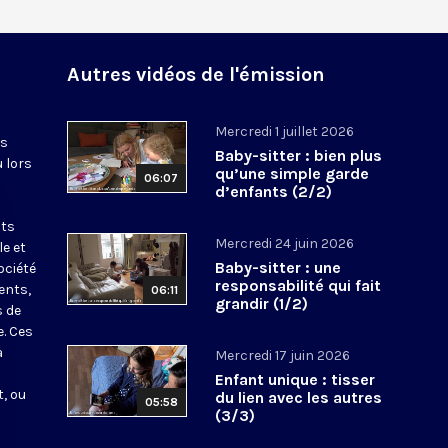
Autres vidéos de l'émission
Mercredi 1 juillet 2026
es
Baby-sitter : bien plus
u lors
qu’une simple garde
06:07
d’enfants (2/2)
nts
Mercredi 24 juin 2026
le et
Baby-sitter : une
ociété
responsabilité qui fait
ents,
06:11
grandir (1/2)
s de
e. Ces
a
Mercredi 17 juin 2026
Enfant unique : tisser
, ou
du lien avec les autres
05:58
(3/3)