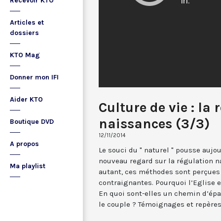
Recevoir KTO
Articles et
dossiers
KTO Mag
Donner mon IFI
Aider KTO
Culture de vie : la
naissances (3/3)
Boutique DVD
12/11/2014
A propos
Le souci du " naturel " pousse aujo
nouveau regard sur la régulation n
Ma playlist
autant, ces méthodes sont perçues
contraignantes. Pourquoi l’Eglise 
En quoi sont-elles un chemin d’ép
le couple ? Témoignages et repères