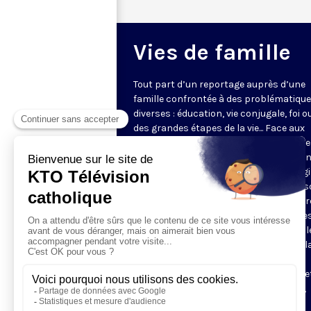
Vies de famille
Tout part d’un reportage auprès d’une
famille confrontée à des problématiqu
diverses : éducation, vie conjugale, foi o
des grandes étapes de la vie... Face aux
questions très concrètes, KTO propose
repères et conseils avec des intervena
d'expérience qui s’appuient sur l’Evangi
l’anthropologie chrétienne. Dans une s
en pleine évolution, jeunes couples, par
grands-parents y trouveront des piste
réflexion pour soutenir leur vie de famill
programmes de 5 minutes sont mis à l
disposition des paroisses et des
communautés, pour leurs sites internet
être projetés pour introduire réunions,
ateliers ou conférences.