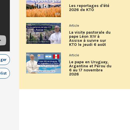
Les reportages d'été
2026 de KTO
Article
La visite pastorale du
pape Léon XIV à
Assise à suivre sur
KTO le jeudi 6 août
Article
ager
Le pape en Uruguay,
Argentine et Pérou du
6 au 17 novembre
list
2026