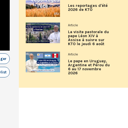
Les reportages d'été
2026 de KTO
Article
La visite pastorale du
pape Léon XIV à
Assise à suivre sur
KTO le jeudi 6 août
Article
ager
Le pape en Uruguay,
Argentine et Pérou du
6 au 17 novembre
list
2026