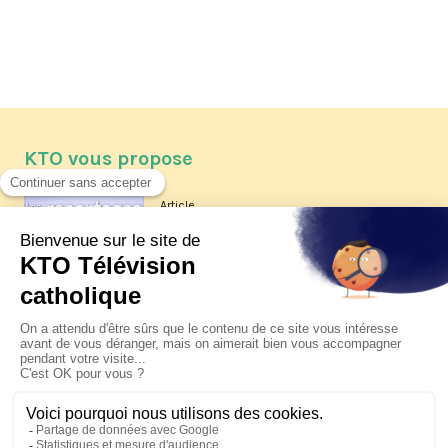
KTO vous propose
Article
Les reportages d'été 2026 de KTO
Article
La visite pastorale du pape Léon
XIV à Assise à suivre sur KTO le
jeudi 6 août
Article
Le pape en Uruguay, Argentine et
Pérou du 6 au 17 novembre 2026