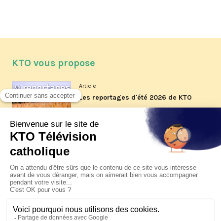
KTO vous propose
Article
Les reportages d'été 2026 de KTO
Article
La visite pastorale du pape Léon
XIV à Assise à suivre sur KTO le
jeudi 6 août
Article
Le pape en Uruguay, Argentine et
Pérou du 6 au 17 novembre 2026