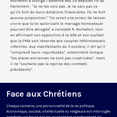
Rochefort a fustigé l’absence des 24 députés FN au
Parlement : "Je ne les vois pas. Je ne sais pas ce
qu’ils font de leurs dotations financières. Ils ne font
aucune proposition." "Ce serait une erreur de laisser
croire que la loi autorisant le mariage homosexuel
pourrait être abrogée" a constaté R. Rochefort, tout
en affirmant son opposition à la GPA et son souhait
que la PMA soit réservée aux couples hétérosexuels
infertiles. Aux manifestants du 5 octobre, il dit qu’il
"comprend leurs inquiétudes", notamment lorsque
"les plaies anciennes ne sont pas cicatrisées", mais
il ne "souhaite pas la reprise des combats
précédents".
Face aux Chrétiens
Chaque semaine, une personnalité de la vie politique,
économique, sociale, intellectuelle ou religieuse est interrogée
pendant une heure par les journalistes représentant les